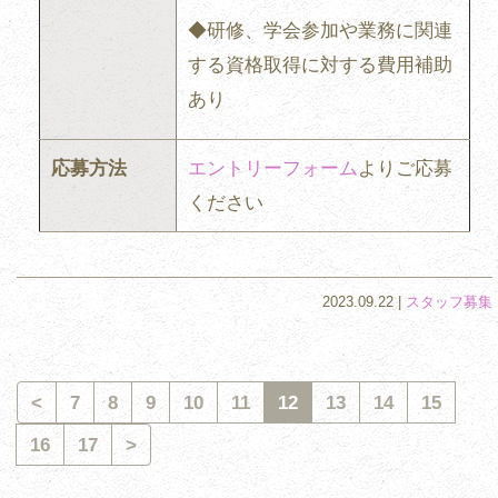
◆研修、学会参加や業務に関連
する資格取得に対する費用補助
あり
応募方法
エントリーフォーム
よりご応募
ください
2023.09.22 |
スタッフ募集
<
7
8
9
10
11
12
13
14
15
16
17
>