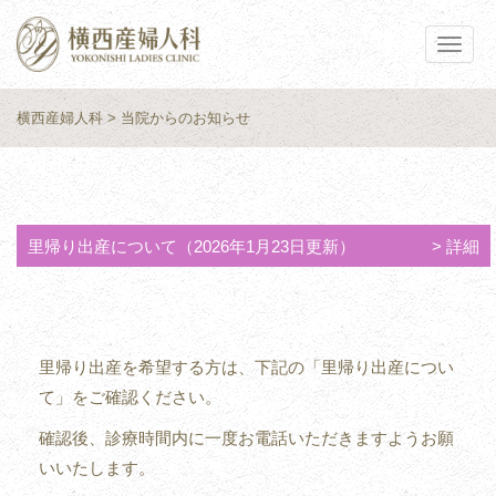
Toggle
navigat
横西産婦人科
> 当院からのお知らせ
里帰り出産について（2026年1月23日更新）
詳細
里帰り出産を希望する方は、下記の「里帰り出産につい
て」をご確認ください。
確認後、診療時間内に一度お電話いただきますようお願
いいたします。