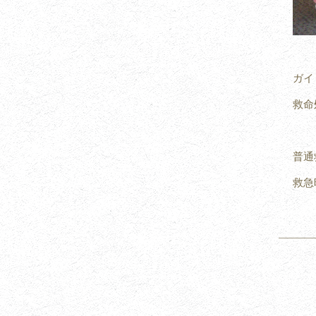
ガイ
救命
普通
救急