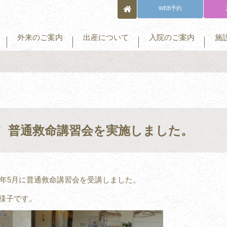
WEB予約
外来のご案内
出産について
入院のご案内
施
。
普通救命講習会を実施しました。
18年5月に普通救命講習会を受講しました。
様子です。